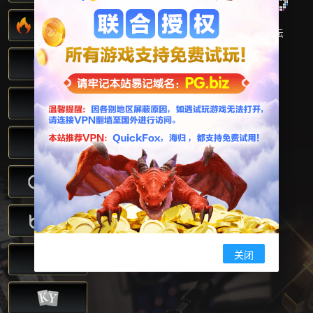
PG论坛福利
PG电子真假验
PG论坛
证
海归VPN
快狐VPN
关闭