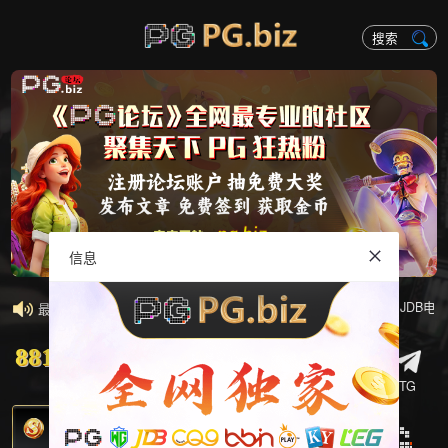
信息
电子游戏的老哥们，来到电子试玩网！本站由【PG电子，WG电子，JDB电子
最新公告:
88151.CC
苹果
安卓
技巧
聊聊
TG